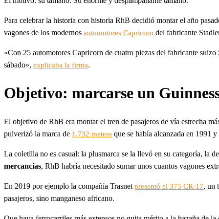
El motivo: su tamaño. Su enorme y despampanante tamaño.
Para celebrar la historia con historia RhB decidió montar el año pas
vagones de los modernos
del fabricante Stadle
automotores Capricorn
«Con 25 automotores Capricorn de cuatro piezas del fabricante suizo S
sábado»,
.
explicaba la firma
Objetivo: marcarse un Guinnes
El objetivo de RhB era montar el tren de pasajeros de vía estrecha m
pulverizó la marca de
que se había alcanzada en 1991 y s
1.732 metros
La coletilla no es casual: la plusmarca se la llevó en su categoría, la
mercancías
, RhB habría necesitado sumar unos cuantos vagones extra
En 2019 por ejemplo la compañía Trasnet
, un
presentó el 375 CR-17
pasajeros, sino manganeso africano.
Que haya ferrocarriles más extensos no quita mérito a la hazaña de la 