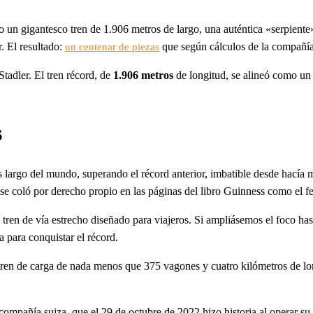
ado un gigantesco tren de 1.906 metros de largo, una auténtica «serpie
r. El resultado:
que según cálculos de la compañía
un centenar de piezas
tadler. El tren récord, de
1.906 metros
de longitud, se alineó como un c
s
ás largo del mundo, superando el récord anterior, imbatible desde hací
e coló por derecho propio en las páginas del libro Guinness como el fe
 de tren de vía estrecho diseñado para viajeros. Si ampliásemos el foco 
 para conquistar el récord.
 tren de carga de nada menos que 375 vagones y cuatro kilómetros de lo
compañía suiza, que el 29 de octubre de 2022 hizo historia al operar su 