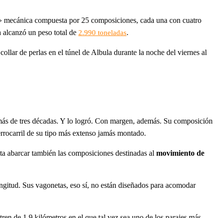
nte» mecánica compuesta por 25 composiciones, cada una con cuatro
 alcanzó un peso total de
.
2.990 toneladas
ollar de perlas en el túnel de Albula durante la noche del viernes al
a más de tres décadas. Y lo logró. Con margen, además. Su composición
rrocarril de su tipo más extenso jamás montado.
hasta abarcar también las composiciones destinadas al
movimiento de
ngitud. Sus vagonetas, eso sí, no están diseñados para acomodar
tren de 1,9 kilómetros en el que tal vez sea uno de los parajes más