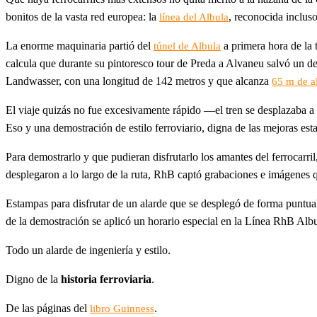
bonitos de la vasta red europea: la
, reconocida inclus
línea del Albula
La enorme maquinaria partió del
a primera hora de la 
túnel de Albula
calcula que durante su pintoresco tour de Preda a Alvaneu salvó un d
Landwasser, con una longitud de 142 metros y que alcanza
65 m de a
El viaje quizás no fue excesivamente rápido —el tren se desplazaba a
Eso y una demostración de estilo ferroviario, digna de las mejoras est
Para demostrarlo y que pudieran disfrutarlo los amantes del ferrocarril
desplegaron a lo largo de la ruta, RhB captó grabaciones e imágenes q
Estampas para disfrutar de un alarde que se desplegó de forma puntua
de la demostración se aplicó un horario especial en la Línea RhB Albu
Todo un alarde de ingeniería y estilo.
Digno de la
historia ferroviaria
.
De las páginas del
.
libro Guinness