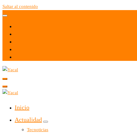
Saltar al contenido
Yacal micro hosting
Yacal micro hosting
Inicio
Actualidad
Tecnoticias