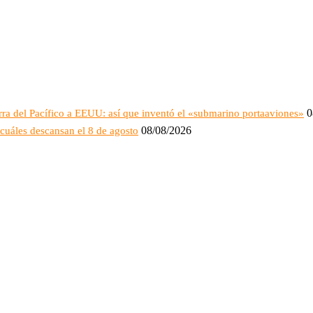
0
rra del Pacífico a EEUU: así que inventó el «submarino portaaviones»
08/08/2026
cuáles descansan el 8 de agosto