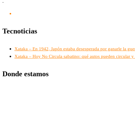
.
Tecnoticias
Xataka – En 1942, Japón estaba desesperada por ganarle la gue
Xataka – Hoy No Circula sabatino: qué autos pueden circular y 
Donde estamos