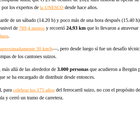
o por los expertos de
desde hace años.
la UNESCO
tarde de un sábado (14.20 h) y poco más de una hora después (15.40 h) 
esnivel de
y recorrió
24,93 km
que lo llevaron a atravesar
789,4 metros
.
ltura
—, pero desde luego sí fue un desafío técnico
aproximadamente 30 km/h
ampas de los cantones suizos.
, más allá de las alrededor de
3.000 personas
que acudieron a Bergün par
ue se ha encargado de distribuir desde entonces.
l, para
del ferrocarril suizo, no con el propósito d
celebrar los 175 años
la y cerró un tramo de carretera.