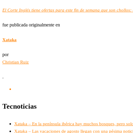
El Corte Inglés tiene ofertas para este fin de semana que son chollos
fue publicada originalmente en
Xataka
por
Christian Ruiz
.
Tecnoticias
Xataka – En la península ibérica hay muchos bosques, pero sol
Xataka – Las vacaciones de agosto llegan con una pésima noticia