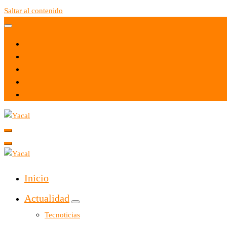
Saltar al contenido
Yacal micro hosting
Yacal micro hosting
Inicio
Actualidad
Tecnoticias