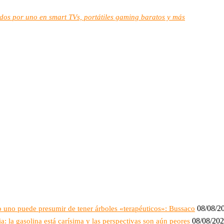
: dos por uno en smart TVs, portátiles gaming baratos y más
08/08/2
o uno puede presumir de tener árboles «terapéuticos»: Bussaco
08/08/20
: la gasolina está carísima y las perspectivas son aún peores