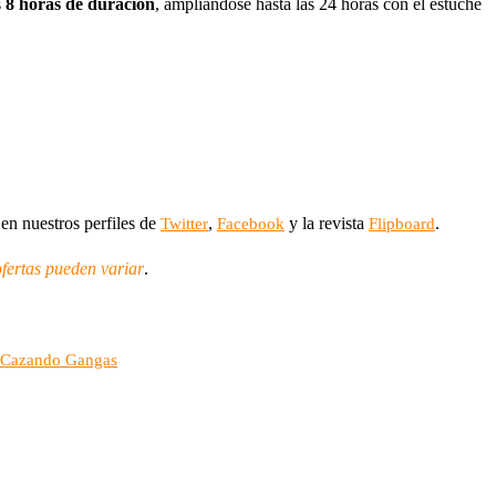
s
8 horas de duración
, ampliándose hasta las 24 horas con el estuche
en nuestros perfiles de
,
y la revista
.
Twitter
Facebook
Flipboard
ofertas pueden variar
.
s… Cazando Gangas