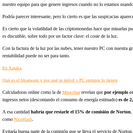
nuestro equipo para que genere ingresos cuando no lo estamos usando
Podría parecer interesante, pero lo cierto es que las suspicacias apar
Es cierto que la volatilidad de las criptomonedas hace que minarlas p
es discutible, sobre todo por un factor clave: el coste de la luz.
Con la factura de la luz por las nubes, tener nuestro PC con nuestra gr
rentabilidad puede no ser para tanto.
En Xataka
Qué es el bloatware y por qué tu móvil y PC siempre lo tienen
Calculadoras online como la de
revelan que
por ejemplo 
MinerStat
ingresos netos (descontando el consumo de energía estimado)
es de 2
A esa cantidad
habría que restarle el 15% de comisión de Norton
,
como
.
NiceHash
Evitaría buena parte de la comisión que se lleva el servicio de Nort