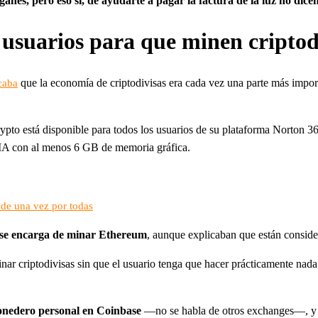
anes, pero eso sí, de ayudarte a pagar la factura de la luz no dice
 usuarios para que minen criptod
que la economía de criptodivisas era cada vez una parte más import
caba
ypto está disponible para todos los usuarios de su plataforma Norton 3
DIA con al menos 6 GB de memoria gráfica.
 de una vez por todas
a se encarga de minar Ethereum
, aunque explicaban que están consider
r criptodivisas sin que el usuario tenga que hacer prácticamente nada
monedero personal en Coinbase
—no se habla de otros exchanges—, y 