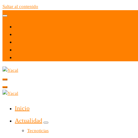
Saltar al contenido
Yacal micro hosting
Yacal micro hosting
Inicio
Actualidad
Tecnoticias