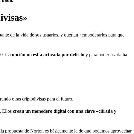
n nada
.
ivisas»
ante de la vida de sus usuarios, y querían «empoderarlos para que
60.
La opción no est´a activada por defecto
y para poder usarla ha
ando otras criptodivisas para el futuro.
. Ellos
crean un monedero digital con una clave «cifrada y
la propuesta de Norton es básicamente la de que podamos aprovechar