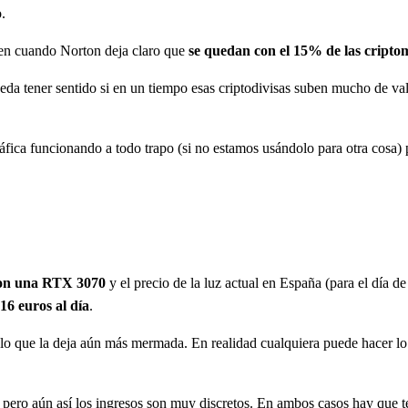
.
ecen cuando Norton deja claro que
se quedan con el 15% de las cript
ueda tener sentido si en un tiempo esas criptodivisas suben mucho de va
áfica funcionando a todo trapo (si no estamos usándolo para otra cosa) p
con una RTX 3070
y el precio de la luz actual en España (para el día de
,16 euros al día
.
 lo que la deja aún más mermada. En realidad cualquiera puede hacer l
on, pero aún así los ingresos son muy discretos. En ambos casos hay que