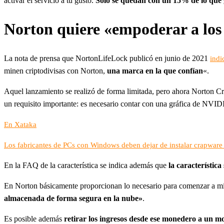
activar el servicio a tu gusto.
Solo se quedan con un 15% de lo que g
Norton quiere «empoderar a los
La nota de prensa que NortonLifeLock publicó en junio de 2021
indi
minen criptodivisas con Norton,
una marca en la que confían
«.
Aquel lanzamiento se realizó de forma limitada, pero ahora Norton Cr
un requisito importante: es necesario contar con una gráfica de NVI
En Xataka
Los fabricantes de PCs con Windows deben dejar de instalar crapware
En la FAQ de la característica se indica además que
la característic
En Norton básicamente proporcionan lo necesario para comenzar a mina
almacenada de forma segura en la nube»
.
Es posible además
retirar los ingresos desde ese monedero a un 