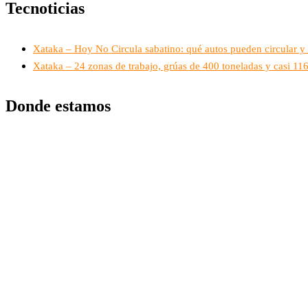
Tecnoticias
Xataka – Hoy No Circula sabatino: qué autos pueden circular y 
Xataka – 24 zonas de trabajo, grúas de 400 toneladas y casi 1
Donde estamos