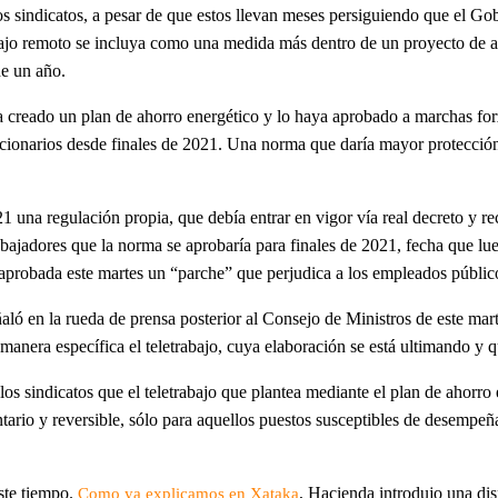
os sindicatos, a pesar de que estos llevan meses persiguiendo que el Gob
bajo remoto se incluya como una medida más dentro de un proyecto de a
de un año.
a creado un plan de ahorro energético y lo haya aprobado a marchas for
ncionarios desde finales de 2021. Una norma que daría mayor protección 
1 una regulación propia, que debía entrar en vigor vía real decreto y r
 trabajadores que la norma se aprobaría para finales de 2021, fecha que l
aprobada este martes un “parche” que perjudica a los empleados públic
ó en la rueda de prensa posterior al Consejo de Ministros de este marte
 manera específica el teletrabajo, cuya elaboración se está ultimando y 
os sindicatos que el teletrabajo que plantea mediante el plan de ahorro
ntario y reversible, sólo para aquellos puestos susceptibles de desempe
este tiempo.
, Hacienda introdujo una disp
Como ya explicamos en Xataka