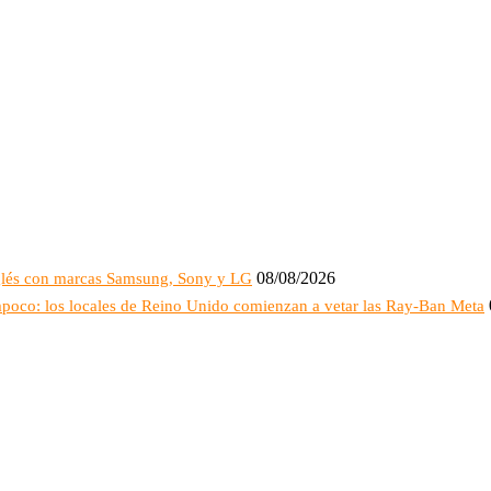
08/08/2026
Inglés con marcas Samsung, Sony y LG
ampoco: los locales de Reino Unido comienzan a vetar las Ray-Ban Meta