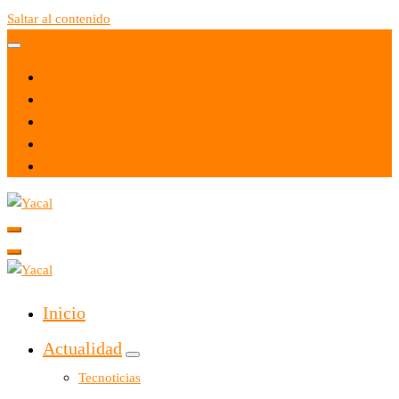
Saltar al contenido
Yacal micro hosting
Yacal micro hosting
Inicio
Actualidad
Tecnoticias