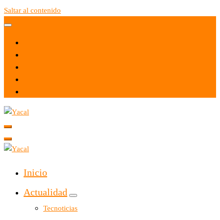
Saltar al contenido
Yacal micro hosting
Yacal micro hosting
Inicio
Actualidad
Tecnoticias