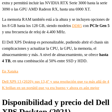
extra y permitirá incluir las NVIDIA RTX Serie 3000 hasta la serie
3090 o las GPU AMD Radeon RX, hasta una 6900 XT.
La memoria RAM también está a la altura y se incluyen opciones de
los 8 GB hasta los 128 GB, siendo modelos
con
PCIe Gen 5
DDR5
y una frecuencia de reloj de 4.400 MHz.
El Dell XPS Desktop es personalizable, pudiendo abrir el chasis sin
complicaciones y actualizar la CPU, la GPU, la memoria, el
almacenamiento y más. A nivel de almacenamiento, se ofrece
hasta
4 TB
, en una combinación al 50% entre SSD y HDD.
En Xataka
Dell XPS 13 (2020): sus 13,4″ y una resolución que va más allá de 4
K brillan en un portátil que ya era bueno y ahora es aún mejor
Disponibilidad y precio del Dell
XPS Desktop (2021)