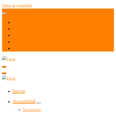
Saltar al contenido
Yacal micro hosting
Yacal micro hosting
Inicio
Actualidad
Tecnoticias