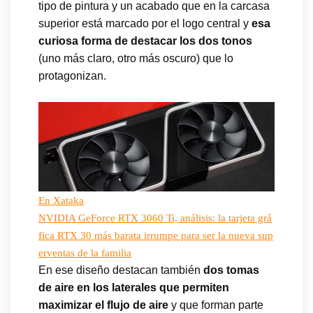
tipo de pintura y un acabado que en la carcasa
superior está marcado por el logo central y
esa
curiosa forma de destacar los dos tonos
(uno más claro, otro más oscuro) que lo
protagonizan.
En Xataka
NVIDIA GeForce RTX 3060 Ti, análisis: la tarjeta grá
fica RTX 30 más barata irrumpe para ser la nueva sup
erventas de la familia
En ese diseño destacan también
dos tomas
de aire en los laterales que permiten
maximizar el flujo de aire
y que forman parte