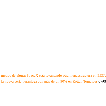
16 metros de altura: SpaceX está levantando otra megaestructura en EEU
07/0
o: la nueva serie veraniega con más de un 90% en Rotten Tomatoes