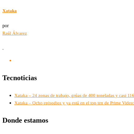
Xataka
por
Raúl Álvarez
.
Tecnoticias
Xataka – 24 zonas de trabajo, grúas de 400 toneladas y casi 1
Xataka – Ocho episodios y ya está en el top ten de Prime Vide
Donde estamos