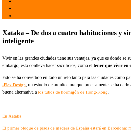
el 26 Dic 2021
por
Tecnología
Xataka – De dos a cuatro habitaciones y s
inteligente
Vivir en las grandes ciudades tiene sus ventajas, ya que es donde se sue
embargo, esto conlleva hacer sacrificios, como el
tener que vivir en
Esto se ha convertido en todo un reto tanto para las ciudades como pa
, un estudio de arquitectura que precisamente se ha dado 
-Plex Design
buena alternativa a
.
los tubos de hormigón de Hong-Kong
En Xataka
El primer bloque de pisos de madera de España estará en Barcelona: m