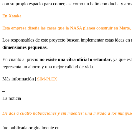
con su propio espacio para comer, así como un baño con ducha y arma
En Xataka
Esta empresa diseña las casas que la NASA planea construir en Marte,
Los responsables de este proyecto buscan implementar estas ideas en m
dimensiones pequeñas
.
En cuanto al precio
no existe una cifra oficial o estándar
, ya que es
representa un ahorro y una mejor calidad de vida.
Más información |
SIM-PLEX
–
La noticia
De dos a cuatro habitaciones y sin muebles: una mirada a los minipi
fue publicada originalmente en