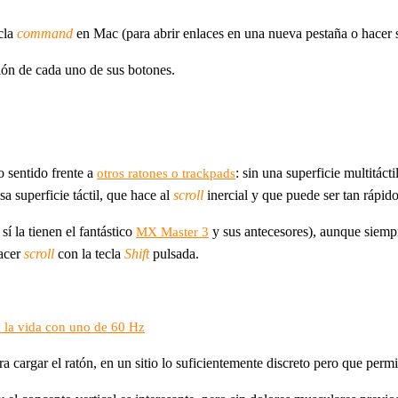
ecla
command
en Mac (para abrir enlaces en una nueva pestaña o hacer s
ión de cada uno de sus botones.
o sentido frente a
: sin una superficie multitác
otros ratones o trackpads
a superficie táctil, que hace al
scroll
inercial y que puede ser tan rápi
í la tienen el fantástico
y sus antecesores), aunque siemp
MX Master 3
hacer
scroll
con la tecla
Shift
pulsada.
a la vida con uno de 60 Hz
a cargar el ratón, en un sitio lo suficientemente discreto pero que per