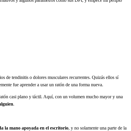
lternativos y algunos parámetros como sus DPI, y empecé mi periplo
s de tendinitis o dolores musculares recurrentes. Quizás ellos sí
mente fue aprender a usar un ratón de una forma nueva.
 ratón casi plano y táctil. Aquí, con un volumen mucho mayor y una
alguien
.
a la mano apoyada en el escritorio
, y no solamente una parte de la