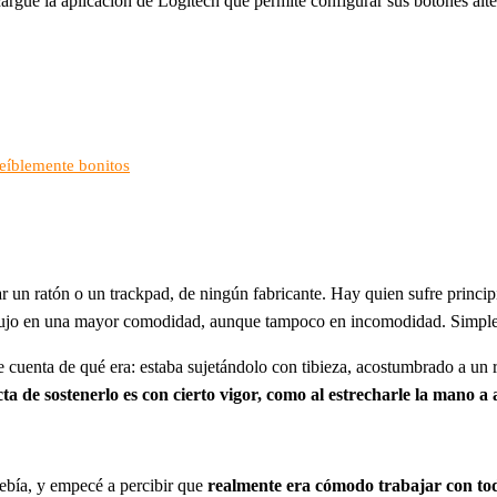
scargué la aplicación de Logitech que permite configurar sus botones a
reíblemente bonitos
un ratón o un trackpad, de ningún fabricante. Hay quien sufre principio
adujo en una mayor comodidad, aunque tampoco en incomodidad. Simple
me cuenta de qué era: estaba sujetándolo con tibieza, acostumbrado a un
ta de sostenerlo es con cierto vigor, como al estrecharle la mano a 
ebía, y empecé a percibir que
realmente era cómodo trabajar con tod