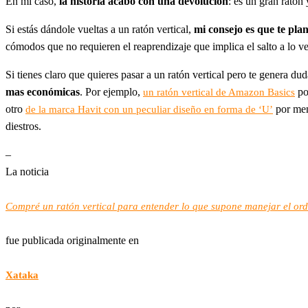
En mi caso,
la historia acabó con una devolución
: es un gran ratón 
Si estás dándole vueltas a un ratón vertical,
mi consejo es que te pla
cómodos que no requieren el reaprendizaje que implica el salto a lo ver
Si tienes claro que quieres pasar a un ratón vertical pero te genera dud
mas económicas
. Por ejemplo,
por
un ratón vertical de Amazon Basics
otro
por men
de la marca Havit con un peculiar diseño en forma de ‘U’
diestros.
–
La noticia
Compré un ratón vertical para entender lo que supone manejar el orde
fue publicada originalmente en
Xataka