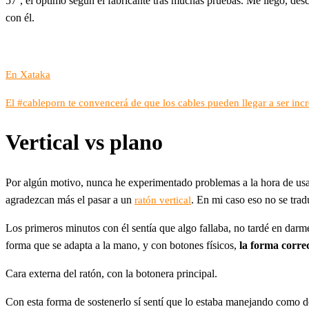
57º, el óptimo según el fabricante tras muchas pruebas. Me llegó, de
con él.
En Xataka
El #cableporn te convencerá de que los cables pueden llegar a ser inc
Vertical vs plano
Por algún motivo, nunca he experimentado problemas a la hora de usar 
agradezcan más el pasar a un
. En mi caso eso no se tr
ratón vertical
Los primeros minutos con él sentía que algo fallaba, no tardé en dar
forma que se adapta a la mano, y con botones físicos,
la forma correc
Cara externa del ratón, con la botonera principal.
Con esta forma de sostenerlo sí sentí que lo estaba manejando como d