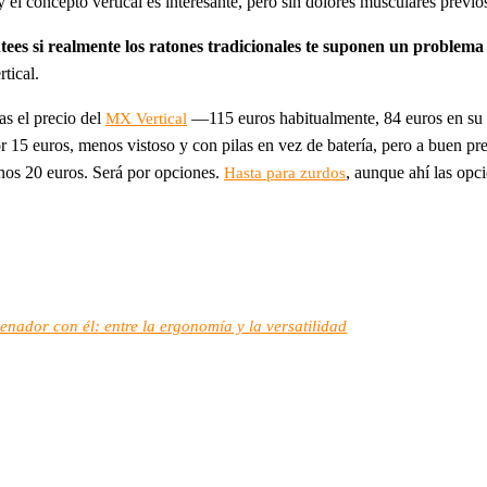
y el concepto vertical es interesante, pero sin dolores musculares previos
ntees si realmente los ratones tradicionales te suponen un problem
tical.
as el precio del
—115 euros habitualmente, 84 euros en su
MX Vertical
 15 euros, menos vistoso y con pilas en vez de batería, pero a buen pre
os 20 euros. Será por opciones.
, aunque ahí las op
Hasta para zurdos
nador con él: entre la ergonomía y la versatilidad