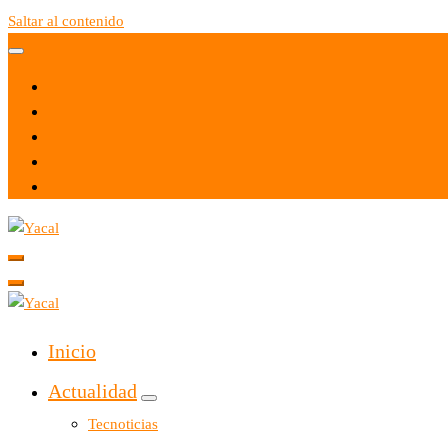
Saltar al contenido
Yacal micro hosting
Yacal micro hosting
Inicio
Actualidad
Tecnoticias