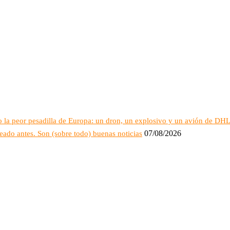
 la peor pesadilla de Europa: un dron, un explosivo y un avión de DH
07/08/2026
eado antes. Son (sobre todo) buenas noticias