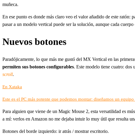
muñeca.
En ese punto es donde más claro veo el valor añadido de este ratón: p
pasar a un modelo vertical puede ser la solución, aunque cada cuerpo
Nuevos botones
Paradójicamente, lo que más me gustó del MX Vertical en las primeras
permiten sus botones configurables
. Este modelo tiene cuatro: dos 
scroll
.
En Xataka
Este es el PC más potente que podemos montar: diseñamos un equipo a 
Para alguien que viene de un Magic Mouse 2, esta versatilidad es músi
a mí: verlos en Amazon no me dejaba intuir lo muy útil que resulta una
Botones del borde izquierdo: ir atrás / mostrar escritorio.