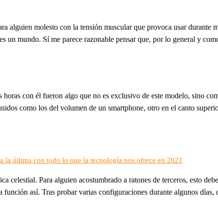
ara alguien molesto con la tensión muscular que provoca usar durante mu
 es un mundo. Sí me parece razonable pensar que, por lo general y como
 horas con él fueron algo que no es exclusivo de este modelo, sino co
unidos como los del volumen de un smartphone, otro en el canto superio
la última con todo lo que la tecnología nos ofrece en 2021
ca celestial. Para alguien acostumbrado a ratones de terceros, esto deb
 función así. Tras probar varias configuraciones durante algunos días, d