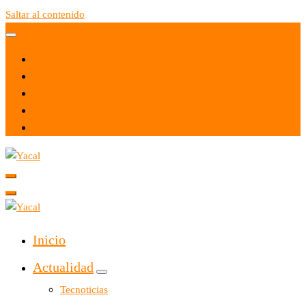
Saltar al contenido
Yacal micro hosting
Yacal micro hosting
Inicio
Actualidad
Tecnoticias