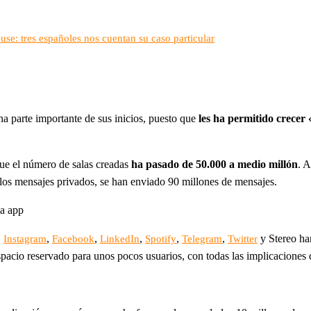
use: tres españoles nos cuentan su caso particular
a parte importante de sus inicios, puesto que
les ha permitido crece
ue el número de salas creadas
ha pasado de 50.000 a medio millón
. A
. los mensajes privados, se han enviado 90 millones de mensajes.
la app
.
,
,
,
,
,
y Stereo ha
Instagram
Facebook
LinkedIn
Spotify
Telegram
Twitter
pacio reservado para unos pocos usuarios, con todas las implicaciones 