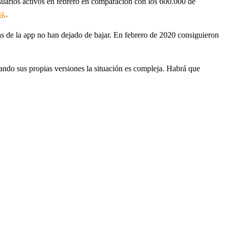
suarios activos en febrero en comparación con los 600.000 de
.
sk
as de la app no han dejado de bajar. En febrero de 2020 consiguieron
zando sus propias versiones la situación es compleja. Habrá que