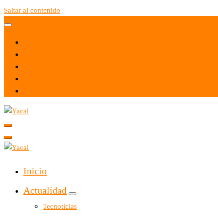
Saltar al contenido
Yacal micro hosting
Yacal micro hosting
Inicio
Actualidad
Tecnoticias