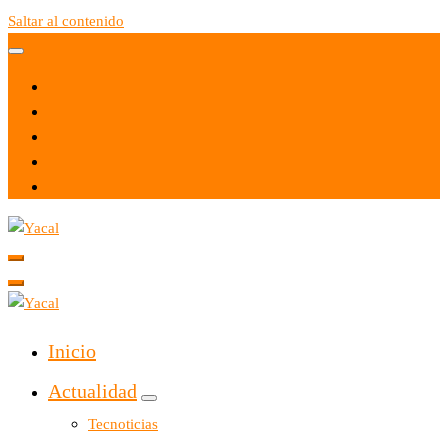
Saltar al contenido
Yacal micro hosting
Yacal micro hosting
Inicio
Actualidad
Tecnoticias