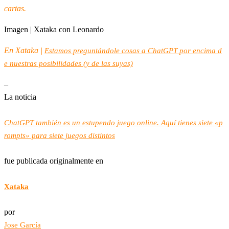
cartas.
Imagen | Xataka con Leonardo
En Xataka |
Estamos preguntándole cosas a ChatGPT por encima d
e nuestras posibilidades (y de las suyas)
–
La noticia
ChatGPT también es un estupendo juego online. Aquí tienes siete «p
rompts» para siete juegos distintos
fue publicada originalmente en
Xataka
por
Jose García