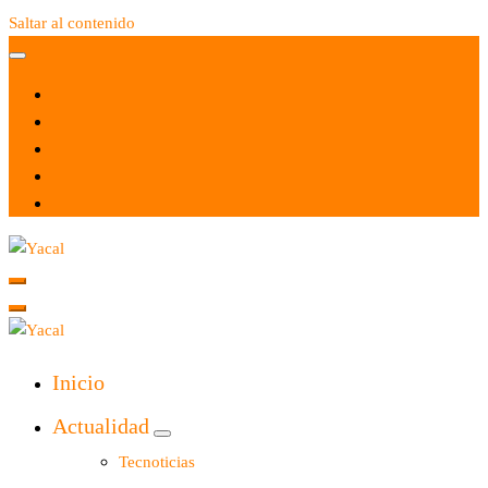
Saltar al contenido
Yacal micro hosting
Yacal micro hosting
Inicio
Actualidad
Tecnoticias