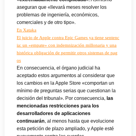
aseguran que «llevará meses resolver los
problemas de ingeniería, económicos,
comerciales y de otro tipo».
En Xataka
El juicio de Apple contra Epic Games ya tiene sentenc
ia: un «empate» con indemnización millonaria y una
histórica obligación de permitir otros sistemas de pag
os
En consecuencia, el órgano judicial ha
aceptado estos argumentos al considerar que
los cambios en la Apple Store «comportan un
mínimo de preguntas serias que cuestionan la
decisión del tribunal». Por consecuencia,
las
mencionadas restricciones para los
desarrolladores de aplicaciones
continuarán
, al menos hasta que evolucione
esta petición de plazo ampliado, y Apple esté