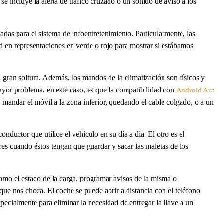
incluye la alerta de tráfico cruzado o un sonido de aviso a los
das para el sistema de infoentretenimiento. Particularmente, las
 en representaciones en verde o rojo para mostrar si estábamos
on gran soltura. Además, los mandos de la climatización son físicos y
ayor problema, en este caso, es que la compatibilidad con
Android Aut
y mandar el móvil a la zona inferior, quedando el cable colgado, o a un
ductor que utilice el vehículo en su día a día. El otro es el
res cuando éstos tengan que guardar y sacar las maletas de los
como el estado de la carga, programar avisos de la misma o
ue nos choca. El coche se puede abrir a distancia con el teléfono
pecialmente para eliminar la necesidad de entregar la llave a un