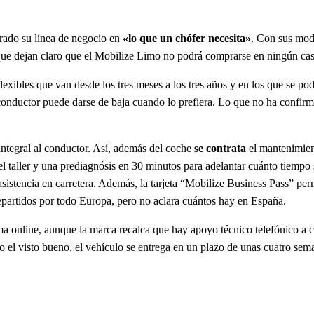
trado su línea de negocio en
«lo que un chófer necesita»
. Con sus moda
 que dejan claro que el Mobilize Limo no podrá comprarse en ningún ca
lexibles que van desde los tres meses a los tres años y en los que se po
onductor puede darse de baja cuando lo prefiera. Lo que no ha confirmad
 integral al conductor. Así, además del coche
se contrata
el mantenimient
 el taller y una prediagnósis en 30 minutos para adelantar cuánto tiempo
e asistencia en carretera. Además, la tarjeta “Mobilize Business Pass” pe
epartidos por todo Europa, pero no aclara cuántos hay en España.
ma online, aunque la marca recalca que hay apoyo técnico telefónico a cu
l visto bueno, el vehículo se entrega en un plazo de unas cuatro semana