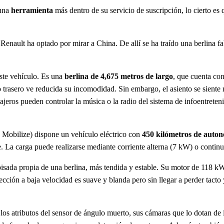
 una
herramienta
más dentro de su servicio de suscripción, lo cierto es
enault ha optado por mirar a China. De allí se ha traído una berlina fab
este vehículo. Es una
berlina de 4,675 metros de largo
, que cuenta con
ro trasero ve reducida su incomodidad. Sin embargo, el asiento se siente
sajeros pueden controlar la música o la radio del sistema de infoentrete
e Mobilize) dispone un vehículo eléctrico con
450 kilómetros de auto
te. La carga puede realizarse mediante corriente alterna (7 kW) o cont
ada propia de una berlina, más tendida y estable. Su motor de 118 kW
cción a baja velocidad es suave y blanda pero sin llegar a perder tacto
 los atributos del sensor de ángulo muerto, sus cámaras que lo dotan d