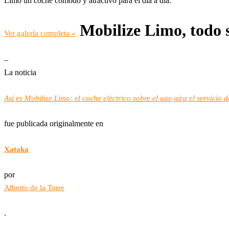
Limo un coche cómodo y atractivo para el día a día.
Mobilize Limo, todo s
Ver galería completa »
–
La noticia
Así es Mobilize Limo: el coche eléctrico sobre el que gira el servicio 
fue publicada originalmente en
Xataka
por
Alberto de la Torre
.