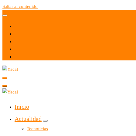
Saltar al contenido
Yacal micro hosting
Yacal micro hosting
Inicio
Actualidad
Tecnoticias