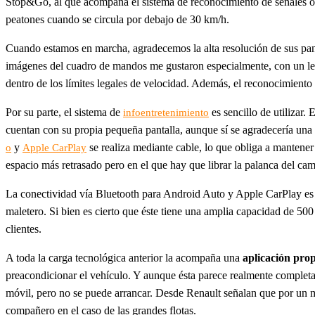
Stop&Go, al que acompaña el sistema de reconocimiento de señales o l
peatones cuando se circula por debajo de 30 km/h.
Cuando estamos en marcha, agradecemos la alta resolución de sus panta
imágenes del cuadro de mandos me gustaron especialmente, con un leng
dentro de los límites legales de velocidad. Además, el reconocimiento
Por su parte, el sistema de
es sencillo de utilizar.
infoentretenimiento
cuentan con su propia pequeña pantalla, aunque sí se agradecería una
y
se realiza mediante cable, lo que obliga a mantener 
o
Apple CarPlay
espacio más retrasado pero en el que hay que librar la palanca del ca
La conectividad vía Bluetooth para Android Auto y Apple CarPlay es un
maletero. Si bien es cierto que éste tiene una amplia capacidad de 500
clientes.
A toda la carga tecnológica anterior la acompaña una
aplicación pro
preacondicionar el vehículo. Y aunque ésta parece realmente completa 
móvil, pero no se puede arrancar. Desde Renault señalan que por un mot
compañero en el caso de las grandes flotas.