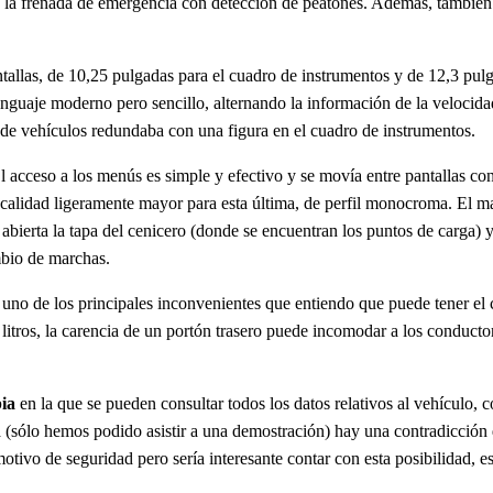
a frenada de emergencia con detección de peatones. Además, también se 
llas, de 10,25 pulgadas para el cuadro de instrumentos y de 12,3 pulga
uaje moderno pero sencillo, alternando la información de la velocidad
 de vehículos redundaba con una figura en el cuadro de instrumentos.
 El acceso a los menús es simple y efectivo y se movía entre pantallas c
 calidad ligeramente mayor para esta última, de perfil monocroma. El m
abierta la tapa del cenicero (donde se encuentran los puntos de carga) 
mbio de marchas.
o de los principales inconvenientes que entiendo que puede tener el con
 litros, la carencia de un portón trasero puede incomodar a los conducto
pia
en la que se pueden consultar todos los datos relativos al vehículo, 
(sólo hemos podido asistir a una demostración) hay una contradicción q
ivo de seguridad pero sería interesante contar con esta posibilidad, es