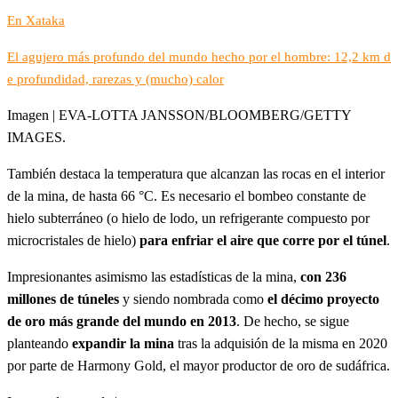
En Xataka
El agujero más profundo del mundo hecho por el hombre: 12,2 km d
e profundidad, rarezas y (mucho) calor
Imagen | EVA-LOTTA JANSSON/BLOOMBERG/GETTY
IMAGES.
También destaca la temperatura que alcanzan las rocas en el interior
de la mina, de hasta 66 °C. Es necesario el bombeo constante de
hielo subterráneo (o hielo de lodo, un refrigerante compuesto por
microcristales de hielo)
para enfriar el aire que corre por el túnel
.
Impresionantes asimismo las estadísticas de la mina,
con 236
millones de túneles
y siendo nombrada como
el décimo proyecto
de oro más grande del mundo en 2013
. De hecho, se sigue
planteando
expandir la mina
tras la adquisión de la misma en 2020
por parte de Harmony Gold, el mayor productor de oro de sudáfrica.