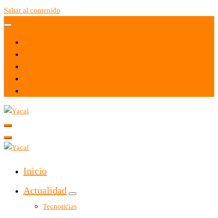
Saltar al contenido
Yacal micro hosting
Yacal micro hosting
Inicio
Actualidad
Tecnoticias