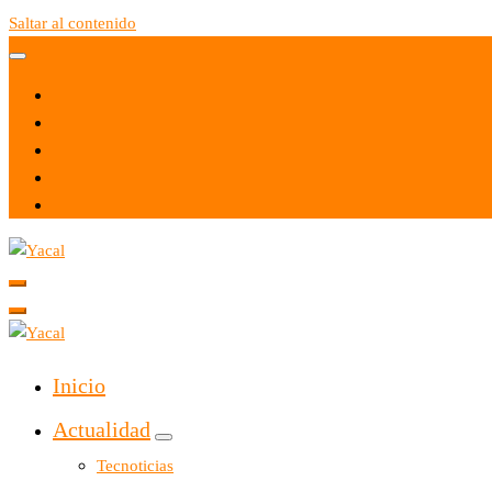
Saltar al contenido
Yacal micro hosting
Yacal micro hosting
Inicio
Actualidad
Tecnoticias