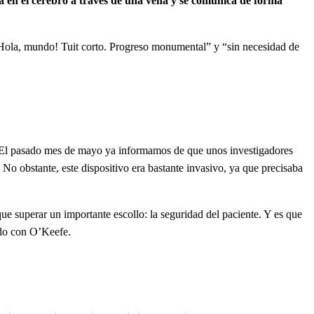
ta en el cerebro a través de una vena y se comunica de forma
“¡Hola, mundo! Tuit corto. Progreso monumental” y “sin necesidad de
z. El pasado mes de mayo ya informamos de que unos investigadores
 No obstante, este dispositivo era bastante invasivo, ya que precisaba
ue superar un importante escollo: la seguridad del paciente. Y es que
ido con O’Keefe.