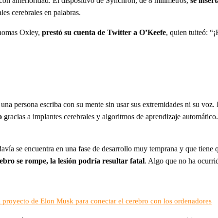
con anterioridad. El dispositivo de Synchron, de 8 milímetros,
se inser
les cerebrales en palabras.
Thomas Oxley,
prestó su cuenta de Twitter a O’Keefe
, quien tuiteó: 
e una persona escriba con su mente sin usar sus extremidades ni su vo
o
gracias a implantes cerebrales y algoritmos de aprendizaje automático.
davía se encuentra en una fase de desarrollo muy temprana y que tiene q
rebro se rompe, la lesión podría resultar fatal
. Algo que no ha ocurr
 proyecto de Elon Musk para conectar el cerebro con los ordenadores