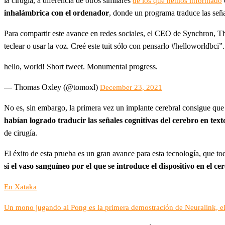
la cirugía, a diferencia de otros similares
de los que hemos informado
inhalámbrica con el ordenador
, donde un programa traduce las seña
Para compartir este avance en redes sociales, el CEO de Synchron, 
teclear o usar la voz. Creé este tuit sólo con pensarlo #helloworldbci”.
hello, world! Short tweet. Monumental progress.
— Thomas Oxley (@tomoxl)
December 23, 2021
No es, sin embargo, la primera vez un implante cerebral consigue qu
habían logrado traducir las señales cognitivas del cerebro en text
de cirugía.
El éxito de esta prueba es un gran avance para esta tecnología, que to
si el vaso sanguíneo por el que se introduce el dispositivo en el ce
En Xataka
Un mono jugando al Pong es la primera demostración de Neuralink, el