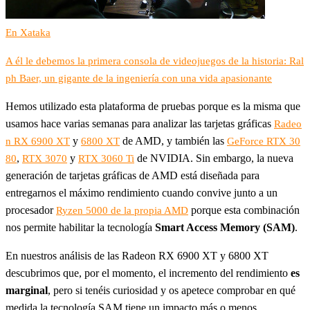
En Xataka
A él le debemos la primera consola de videojuegos de la historia: Ral
ph Baer, un gigante de la ingeniería con una vida apasionante
Hemos utilizado esta plataforma de pruebas porque es la misma que
usamos hace varias semanas para analizar las tarjetas gráficas
Radeo
y
de AMD, y también las
n RX 6900 XT
6800 XT
GeForce RTX 30
,
y
de NVIDIA. Sin embargo, la nueva
80
RTX 3070
RTX 3060 Ti
generación de tarjetas gráficas de AMD está diseñada para
entregarnos el máximo rendimiento cuando convive junto a un
procesador
porque esta combinación
Ryzen 5000 de la propia AMD
nos permite habilitar la tecnología
Smart Access Memory (SAM)
.
En nuestros análisis de las Radeon RX 6900 XT y 6800 XT
descubrimos que, por el momento, el incremento del rendimiento
es
marginal
, pero si tenéis curiosidad y os apetece comprobar en qué
medida la tecnología SAM tiene un impacto más o menos