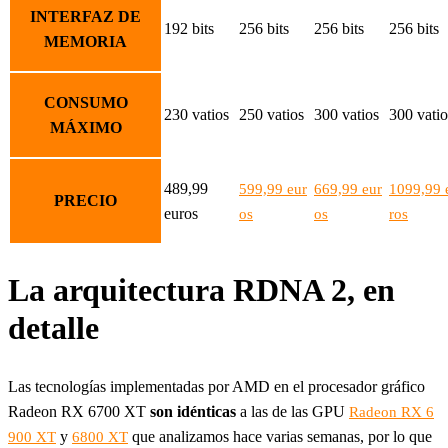
INTERFAZ DE
192 bits
256 bits
256 bits
256 bits
MEMORIA
CONSUMO
230 vatios
250 vatios
300 vatios
300 vatio
MÁXIMO
489,99
599,99 eur
669,99 eur
1099,99 
PRECIO
euros
os
os
ros
La arquitectura RDNA 2, en
detalle
Las tecnologías implementadas por AMD en el procesador gráfico
Radeon RX 6700 XT
son idénticas
a las de las GPU
Radeon RX 6
y
que analizamos hace varias semanas, por lo que
900 XT
6800 XT