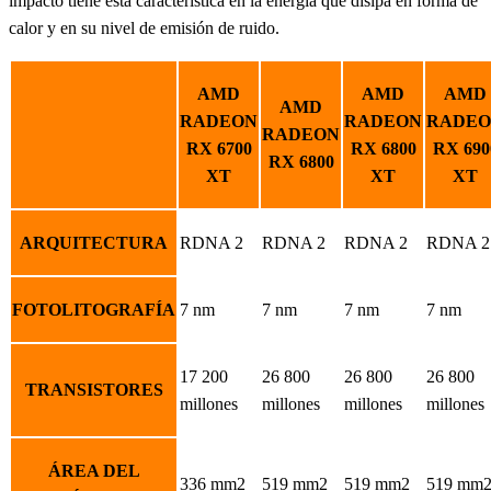
impacto tiene esta característica en la energía que disipa en forma de
calor y en su nivel de emisión de ruido.
AMD
AMD
AMD
AMD
RADEON
RADEON
RADE
RADEON
RX 6700
RX 6800
RX 690
RX 6800
XT
XT
XT
ARQUITECTURA
RDNA 2
RDNA 2
RDNA 2
RDNA 2
FOTOLITOGRAFÍA
7 nm
7 nm
7 nm
7 nm
17 200
26 800
26 800
26 800
TRANSISTORES
millones
millones
millones
millones
ÁREA DEL
336 mm2
519 mm2
519 mm2
519 mm