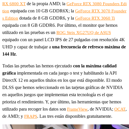
de la propia AMD; la
RX 6800 XT
GeForce RTX 3080 Founders Edi
equipada con 10 GB GDDR6X; la
tion
GeForce RTX 3070 Founder
dotada de 8 GB GDDR6, y la
s Edition
GeForce RTX 3060 Ti
equipada con 8 GB GDDR6. Por último, el monitor que hemos
utilizado en las pruebas es un
ROG Strix XG27UQ de ASUS
equipado con un panel LCD IPS de 27 pulgadas con resolución 4K
UHD y capaz de trabajar a
una frecuencia de refresco máxima de
144 Hz
.
Todas las pruebas las hemos ejecutado
con la máxima calidad
gráfica
implementada en cada juego o test y habilitando la API
DirectX 12 en aquellos títulos en los que está disponible. El modo
DLSS que hemos seleccionado en las tarjetas gráficas de NVIDIA
en aquellos juegos que implementan esta tecnología es el que
prioriza el rendimiento. Y, por último, las herramientas que hemos
utilizado para recoger los datos son
, de NVIDIA;
,
FrameView
OCAT
de AMD; y
. Las tres están disponibles gratuitamente.
FRAPS