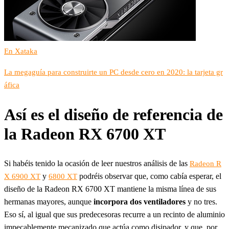
En Xataka
La megaguía para construirte un PC desde cero en 2020: la tarjeta gr
áfica
Así es el diseño de referencia de
la Radeon RX 6700 XT
Si habéis tenido la ocasión de leer nuestros análisis de las
Radeon R
y
podréis observar que, como cabía esperar, el
X 6900 XT
6800 XT
diseño de la Radeon RX 6700 XT mantiene la misma línea de sus
hermanas mayores, aunque
incorpora dos ventiladores
y no tres.
Eso sí, al igual que sus predecesoras recurre a un recinto de aluminio
impecablemente mecanizado que actúa como disipador, y que, por