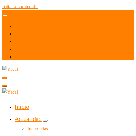
Saltar al contenido
Yacal micro hosting
Yacal micro hosting
Inicio
Actualidad
Tecnoticias