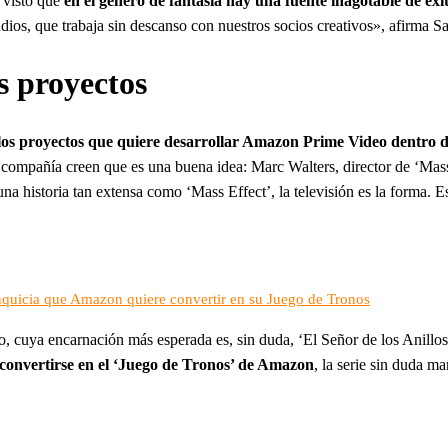
 visto que
en el género de fantasía hay una fuente inagotable de éxit
s, que trabaja sin descanso con nuestros socios creativos», afirma Sa
s proyectos
los proyectos que quiere desarrollar Amazon Prime Video dentro d
compañía creen que es una buena idea: Marc Walters, director de ‘Mas
una historia tan extensa como ‘Mass Effect’, la televisión es la forma. 
ranquicia que Amazon quiere convertir en su Juego de Tronos
o, cuya encarnación más esperada es, sin duda, ‘El Señor de los Anillo
 convertirse en el ‘Juego de Tronos’ de Amazon
, la serie sin duda ma