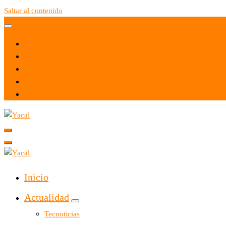
Saltar al contenido
Yacal micro hosting
Yacal micro hosting
Inicio
Actualidad
Tecnoticias