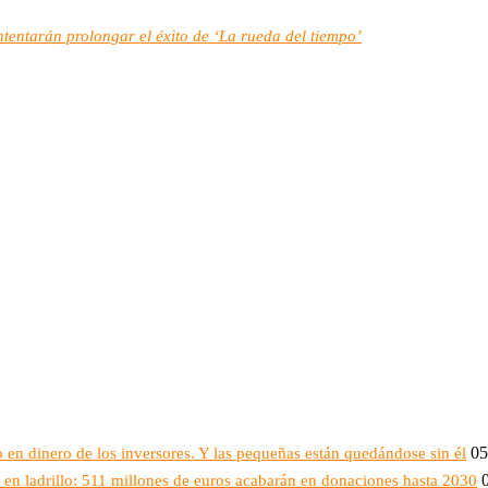
intentarán prolongar el éxito de ‘La rueda del tiempo’
05
 en dinero de los inversores. Y las pequeñas están quedándose sin él
en ladrillo: 511 millones de euros acabarán en donaciones hasta 2030