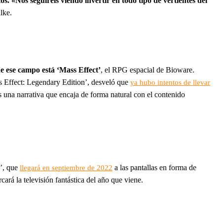
os. «Nos seguiréis viendo invertir en todo tipo de vertientes del
lke.
e ese campo está ‘Mass Effect’
, el RPG espacial de Bioware.
s Effect: Legendary Edition’, desveló que
ya hubo intentos de llevar
Es una narrativa que encaja de forma natural con el contenido
s’, que
a las pantallas en forma de
llegará en septiembre de 2022
rcará la televisión fantástica del año que viene.