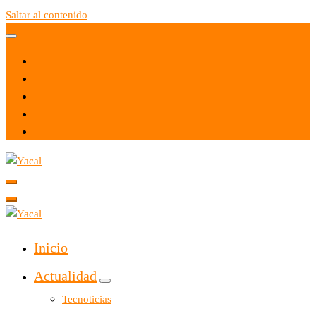
Saltar al contenido
Yacal micro hosting
Yacal micro hosting
Inicio
Actualidad
Tecnoticias