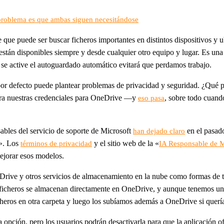
problema es que ambas siguen necesitándose
e que puede ser buscar ficheros importantes en distintos dispositivos y
están disponibles siempre y desde cualquier otro equipo y lugar. Es un
 se active el autoguardado automático evitará que perdamos trabajo.
por defecto puede plantear problemas de privacidad y seguridad. ¿Qué p
gra nuestras credenciales para OneDrive —y
, sobre todo cuan
eso pasa
bles del servicio de soporte de Microsoft
en el pasado
han dejado claro
A». Los
y el sitio web de la «
términos de privacidad
IA Responsable de M
ejorar esos modelos.
ive y otros servicios de almacenamiento en la nube como formas de te
os ficheros se almacenan directamente en OneDrive, y aunque tenemos un
icheros en otra carpeta y luego los subíamos además a OneDrive si quer
ta opción, pero los usuarios podrán desactivarla para que la aplicación 