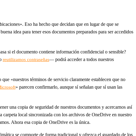
 ubicaciones». Eso ha hecho que decidan que en lugar de que se
a buena idea para tener esos documentos preparados para ser accedidos
asa si el documento contiene información confidencial o sensible?
do
— podrá acceder a todos nuestros
reutilizamos contraseñas
 que «nuestros términos de servicio claramente establecen que no
» parecen confirmarlo, aunque sí señalan que sí usan las
icrosoft
ner una copia de seguridad de nuestros documentos y acercarnos así
a carpeta local sincronizada con los archivos de OneDrive en nuestro
íamos. Ahora esa copia de OneDrive es la única.
ofimática se comporte de forma tradicional y ofrezca el guardado de los