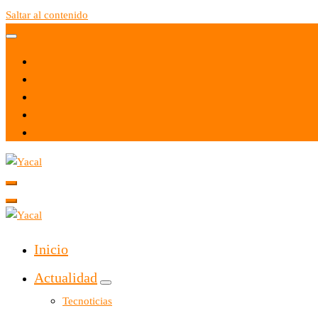
Saltar al contenido
Yacal micro hosting
Yacal micro hosting
Inicio
Actualidad
Tecnoticias