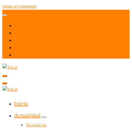
Saltar al contenido
Yacal micro hosting
Yacal micro hosting
Inicio
Actualidad
Tecnoticias