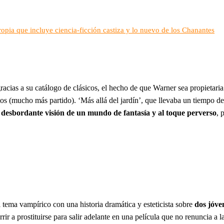
a que incluye ciencia-ficción castiza y lo nuevo de los Chanantes
acias a su catálogo de clásicos, el hecho de que Warner sea propietar
os (mucho más partido). ‘Más allá del jardín’, que llevaba un tiempo de
u desbordante visión de un mundo de fantasía y al toque perverso
, 
l tema vampírico con una historia dramática y esteticista sobre
dos jóve
ir a prostituirse para salir adelante en una película que no renuncia a la