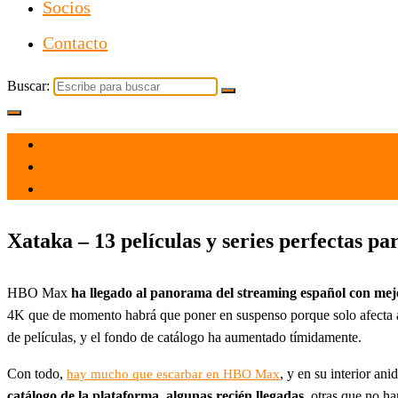
Socios
Contacto
Buscar:
el 30 Oct 2021
por
Tecnología
Xataka – 13 películas y series perfectas 
HBO Max
ha llegado al panorama del streaming español con mejo
4K que de momento habrá que poner en suspenso porque solo afecta a
de películas, y el fondo de catálogo ha aumentado tímidamente.
Con todo,
, y en su interior a
hay mucho que escarbar en HBO Max
catálogo de la plataforma, algunas recién llegadas
, otras que no h