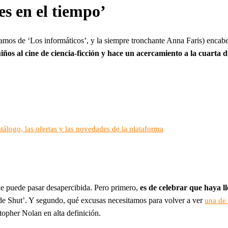
es en el tiempo’
os de ‘Los informáticos’, y la siempre tronchante Anna Faris) encabez
iños al cine de ciencia-ficción y hace un acercamiento a la cuart
álogo, las ofertas y las novedades de la plataforma
que puede pasar desapercibida. Pero primero,
es de celebrar que haya l
e Shut’. Y segundo, qué excusas necesitamos para volver a ver
una de 
topher Nolan en alta definición.