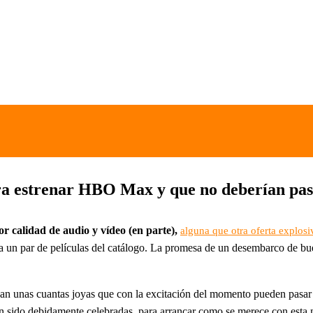
para estrenar HBO Max y que no deberían pa
r calidad de audio y vídeo (en parte),
alguna que otra oferta explosi
 un par de películas del catálogo. La promesa de un desembarco de b
nidan unas cuantas joyas que con la excitación del momento pueden pasar
an sido debidamente celebradas, para arrancar como se merece con esta 