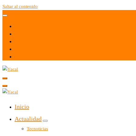
Saltar al contenido
Yacal micro hosting
Yacal micro hosting
Inicio
Actualidad
Tecnoticias