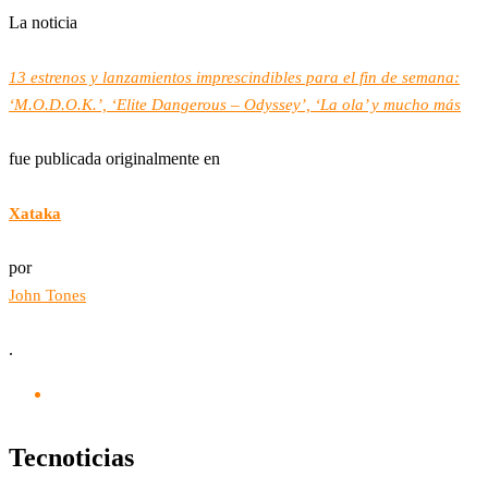
La noticia
13 estrenos y lanzamientos imprescindibles para el fin de semana:
‘M.O.D.O.K.’, ‘Elite Dangerous – Odyssey’, ‘La ola’ y mucho más
fue publicada originalmente en
Xataka
por
John Tones
.
Tecnoticias