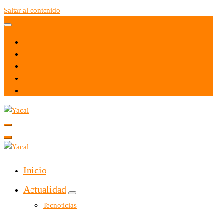
Saltar al contenido
Yacal micro hosting
Yacal micro hosting
Inicio
Actualidad
Tecnoticias