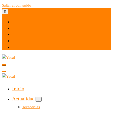
Saltar al contenido
Yacal micro hosting
Yacal micro hosting
Inicio
Actualidad
Tecnoticias