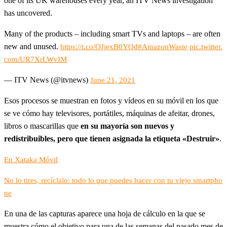
one of its UK warehouses every year, an ITV News investigation
has uncovered.
Many of the products – including smart TVs and laptops – are often
new and unused.
https://t.co/OJjexB0YQd
#AmazonWaste
pic.twitter.
com/UR7XrLWvIM
— ITV News (@itvnews)
June 21, 2021
Esos procesos se muestran en fotos y vídeos en su móvil en los que
se ve cómo hay televisores, portátiles, máquinas de afeitar, drones,
libros o mascarillas que
en su mayoría son nuevos y
redistribuibles, pero que tienen asignada la etiqueta «Destruir»
.
En Xataka Móvil
No lo tires, recíclalo: todo lo que puedes hacer con tu viejo smartpho
ne
En una de las capturas aparece una hoja de cálculo en la que se
muestra cómo el objetivo para una de las semanas del pasado mes de