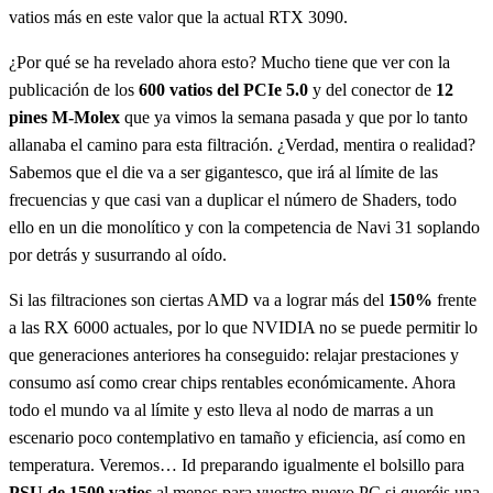
vatios más en este valor que la actual RTX 3090.
¿Por qué se ha revelado ahora esto? Mucho tiene que ver con la
publicación de los
600 vatios del
PCIe 5.0
y del conector de
12
pines M-Molex
que ya vimos la semana pasada y que por lo tanto
allanaba el camino para esta filtración. ¿Verdad, mentira o realidad?
Sabemos que el die va a ser gigantesco, que irá al límite de las
frecuencias y que casi van a duplicar el número de Shaders, todo
ello en un die monolítico y con la competencia de Navi 31 soplando
por detrás y susurrando al oído.
Si las filtraciones son ciertas AMD va a lograr más del
150%
frente
a las RX 6000 actuales, por lo que NVIDIA no se puede permitir lo
que generaciones anteriores ha conseguido: relajar prestaciones y
consumo así como crear chips rentables económicamente. Ahora
todo el mundo va al límite y esto lleva al nodo de marras a un
escenario poco contemplativo en tamaño y eficiencia, así como en
temperatura. Veremos… Id preparando igualmente el bolsillo para
PSU de 1500 vatios
al menos para vuestro nuevo PC si queréis una