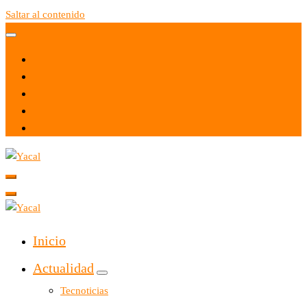
Saltar al contenido
Yacal micro hosting
Yacal micro hosting
Inicio
Actualidad
Tecnoticias