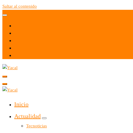
Saltar al contenido
Yacal micro hosting
Yacal micro hosting
Inicio
Actualidad
Tecnoticias