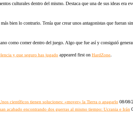
mentos culturales dentro del mismo. Destaca que una de sus ideas era ev
ás bien lo contrario. Tenía que crear unos antagonistas que fueran sim
idiano como comer dentro del juego. Algo que fue así y consiguió genera
appeared first on
.
elencia y que seguro has jugado
HardZone
08/08/
os científicos tienen soluciones: «mover» la Tierra o apagarlo
han acabado encontrando dos guerras al mismo tiempo: Ucrania e Irán