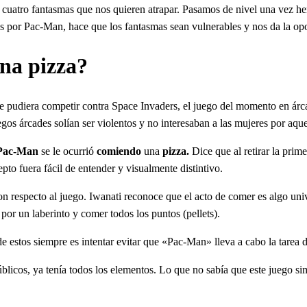
 cuatro fantasmas que nos quieren atrapar. Pasamos de nivel una vez he
os por Pac-Man, hace que los fantasmas sean vulnerables y nos da la o
na pizza?
ue pudiera competir contra Space Invaders, el juego del momento en árca
gos árcades solían ser violentos y no interesaban a las mujeres por aqu
 Pac-Man
se le ocurrió
comiendo
una
pizza.
Dice que al retirar la prim
pto fuera fácil de entender y visualmente distintivo.
con respecto al juego. Iwanati reconoce que el acto de comer es algo un
por un laberinto y comer todos los puntos (pellets).
de estos siempre es intentar evitar que «Pac-Man» lleva a cabo la tarea 
úblicos, ya tenía todos los elementos. Lo que no sabía que este juego si