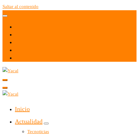
Saltar al contenido
Yacal micro hosting
Yacal micro hosting
Inicio
Actualidad
Tecnoticias