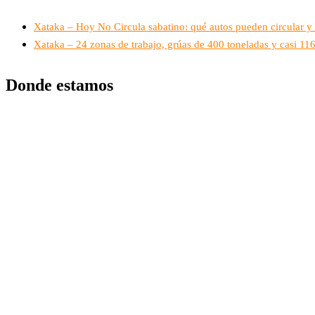
Xataka – Hoy No Circula sabatino: qué autos pueden circular y 
Xataka – 24 zonas de trabajo, grúas de 400 toneladas y casi 1
Donde estamos