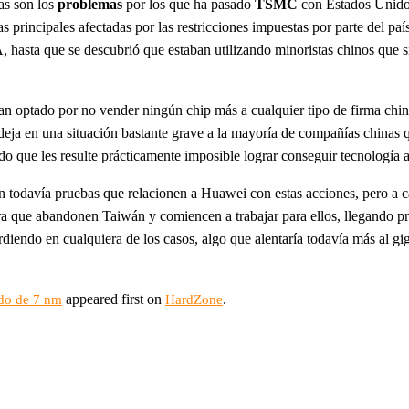
as son los
problemas
por los que ha pasado
TSMC
con Estados Unidos
as principales afectadas por las restricciones impuestas por parte del pa
A, hasta que se descubrió que estaban utilizando minoristas chinos qu
han optado por no vender ningún chip más a cualquier tipo de firma ch
deja en una situación bastante grave a la mayoría de compañías chinas 
do que les resulte prácticamente imposible lograr conseguir tecnología a
en todavía pruebas que relacionen a Huawei con estas acciones, pero a
a que abandonen Taiwán y comiencen a trabajar para ellos, llegando práct
diendo en cualquiera de los casos, algo que alentaría todavía más al gig
appeared first on
.
do de 7 nm
HardZone