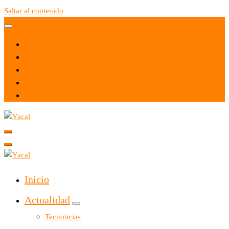
Saltar al contenido
Yacal micro hosting
Yacal micro hosting
Inicio
Actualidad
Tecnoticias