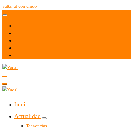
Saltar al contenido
Yacal micro hosting
Yacal micro hosting
Inicio
Actualidad
Tecnoticias