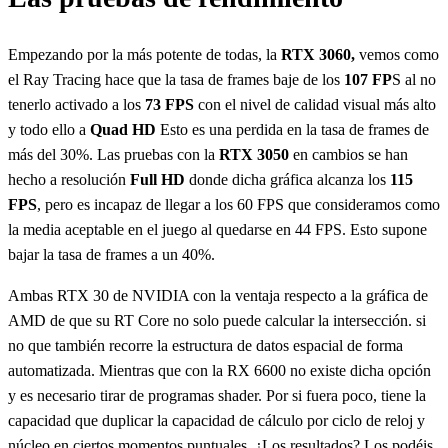
Empezando por la más potente de todas, la
RTX 3060,
vemos como
el Ray Tracing hace que la tasa de frames baje de los
107 FP
S al no
tenerlo activado a los
73 FPS
con el nivel de calidad visual más alto
y todo ello a
Quad HD
Esto es una perdida en la tasa de frames de
más del 30%. Las pruebas con la
RTX 3050
en cambios se han
hecho a resolución
Full HD
donde dicha gráfica alcanza los
115
FPS
, pero es incapaz de llegar a los 60 FPS que consideramos como
la media aceptable en el juego al quedarse en 44 FPS. Esto supone
bajar la tasa de frames a un 40%.
Ambas RTX 30 de NVIDIA con la ventaja respecto a la gráfica de
AMD de que su RT Core no solo puede calcular la intersección. si
no que también recorre la estructura de datos espacial de forma
automatizada. Mientras que con la RX 6600 no existe dicha opción
y es necesario tirar de programas shader. Por si fuera poco, tiene la
capacidad que duplicar la capacidad de cálculo por ciclo de reloj y
núcleo en ciertos momentos puntuales. ¿Los resultados? Los podéis