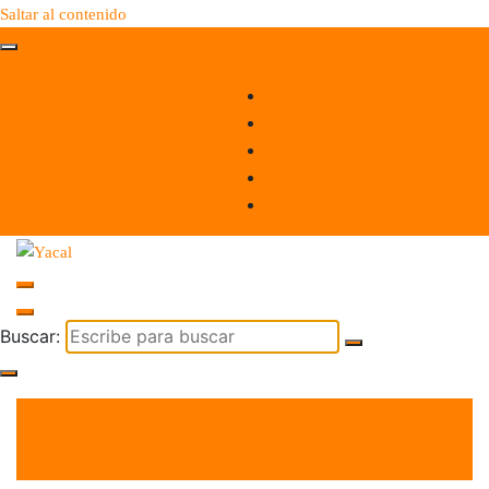
Saltar al contenido
Yacal micro hosting
Buscar:
el 25 Sep 2024
por
Tecnología