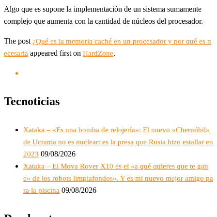
Algo que es supone la implementación de un sistema sumamente
complejo que aumenta con la cantidad de núcleos del procesador.
The post
¿Qué es la memoria caché en un procesador y por qué es n
appeared first on
.
ecesaria
HardZone
Tecnoticias
Xataka – «Es una bomba de relojería»: El nuevo «Chernóbil»
de Ucrania no es nuclear: es la presa que Rusia hizo estallar en
09/08/2026
2023
Xataka – El Mova Rover X10 es el «a qué quieres que te gan
e» de los robots limpiafondos». Y es mi nuevo mejor amigo pa
09/08/2026
ra la piscina