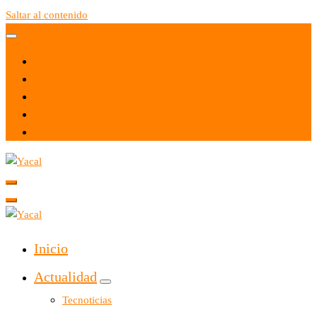
Saltar al contenido
Yacal micro hosting
Yacal micro hosting
Inicio
Actualidad
Tecnoticias