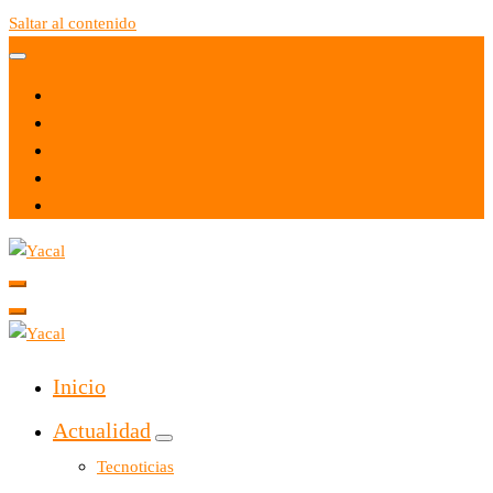
Saltar al contenido
Yacal micro hosting
Yacal micro hosting
Inicio
Actualidad
Tecnoticias