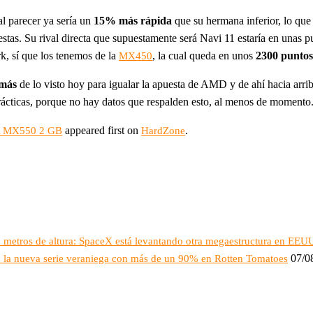
al parecer ya sería un
15% más rápida
que su hermana inferior, lo qu
estas. Su rival directa que supuestamente será Navi 11 estaría en unas
, sí que los tenemos de la
, la cual queda en unos
2300 puntos
MX450
más
de lo visto hoy para igualar la apuesta de AMD y de ahí hacia arriba
prácticas, porque no hay datos que respalden esto, al menos de momento
appeared first on
.
DIA MX550 2 GB
HardZone
16 metros de altura: SpaceX está levantando otra megaestructura en EEU
07/0
o: la nueva serie veraniega con más de un 90% en Rotten Tomatoes