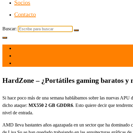
Socios
Contacto
Buscar:
el 13 Dic 2021
por
Tecnología
HardZone – ¿Portátiles gaming baratos y
Si hace poco más de una semana hablábamos sobre las nuevas APU d
dicho ataque:
MX550 2 GB GDDR6
. Esto quiere decir que tendrem
nivel de entrada.
AMD lleva bastantes años agazapada en un sector que ha dominado co
de Lisa Su se han quedado trabajando en las arquitecturas gráficas d