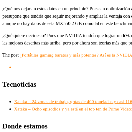
¿Qué nos dejarían estos datos en un principio? Pues sin optimización 
presupone que tendría que seguir mejorando y ampliar la ventaja con 
aunque no hay datos de esta MX550 2 GB como tal en este benchmark
¿Qué quiere decir esto? Pues que NVIDIA tendría que lograr un
6% 
las mejoras descritas más arriba, pero por ahora son teorías más que 
The post
¿Portátiles gaming baratos y más potentes? Así es la NVI
Tecnoticias
Xataka – 24 zonas de trabajo, grúas de 400 toneladas y casi 1
Xataka – Ocho episodios y ya está en el top ten de Prime Vide
Donde estamos