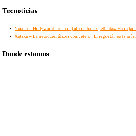
Tecnoticias
Xataka – Hollywood no ha dejado de hacer películas. Ha dejad
Xataka – La neurocientíficos coinciden: «El reguetón es la músi
Donde estamos