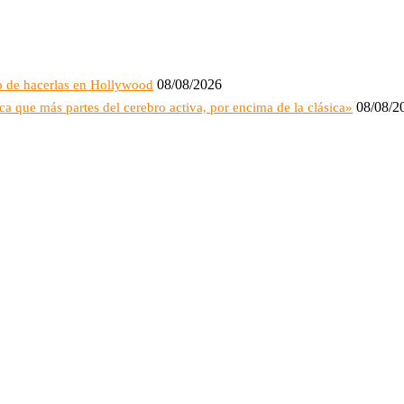
08/08/2026
o de hacerlas en Hollywood
08/08/2
ca que más partes del cerebro activa, por encima de la clásica»