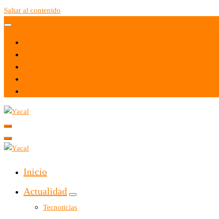
Saltar al contenido
Yacal micro hosting
Yacal micro hosting
Inicio
Actualidad
Tecnoticias