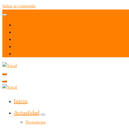
Saltar al contenido
Yacal micro hosting
Yacal micro hosting
Inicio
Actualidad
Tecnoticias