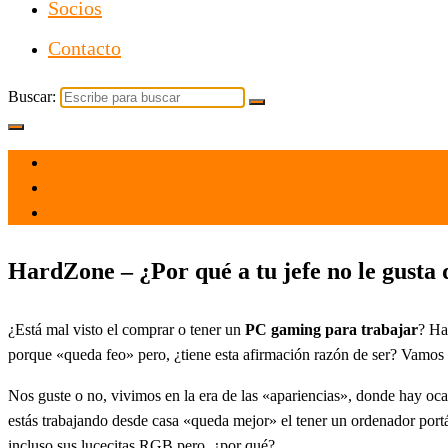
Socios
Contacto
Buscar:
el 6 Ago 2021
por
Tecnología
HardZone – ¿Por qué a tu jefe no le gusta
¿Está mal visto el comprar o tener un
PC gaming para trabajar
? Ha
porque «queda feo» pero, ¿tiene esta afirmación razón de ser? Vamos a 
Nos guste o no, vivimos en la era de las «apariencias», donde hay ocas
estás trabajando desde casa «queda mejor» el tener un ordenador portá
incluso sus lucecitas RGB pero, ¿por qué?