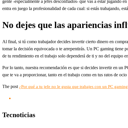
gente -especialmente a jefes desconfiados- que vas a estar jugando en h
entra en juego la profesionalidad de cada cual: si estás trabajando, e
No dejes que las apariencias inf
Al final, si tú como trabajador decides invertir cierto dinero en comp
tomar la decisión equivocada o te arrepentirás. Un PC gaming tiene pote
de tu rendimiento en el trabajo solo dependerá de ti y no del equipo e
Por lo tanto, nuestra recomendación es que si decides invertir en un 
que te va a proporcionar, tanto en el trabajo como en tus ratos de ocio 
The post
¿Por qué a tu jefe no le gusta que trabajes con un PC gaming
Tecnoticias