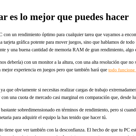
r es lo mejor que puedes hacer
PC con un rendimiento óptimo para cualquier tarea que vayamos a encont
 tarjeta gráfica potente para mover juegos, sino que hablamos de todo 
tente y una buena cantidad de memoria RAM de gran rendimiento, algo q
s debería) con un monitor a la altura, con una alta resolución que no 
na mejor experiencia en juegos pero que también hará que
todo funcione
, ya que obviamente si necesitas realizar cargas de trabajo extremadam
 y con una cuota de mercado casi marginal en comparación que, desde l
 bastante sobredimensionado en términos de rendimiento, pero si cuando
taria para adquirir el equipo la has tenido que hacer tú.
o tiene que ver también con la desconfianza. El hecho de que tu PC esté