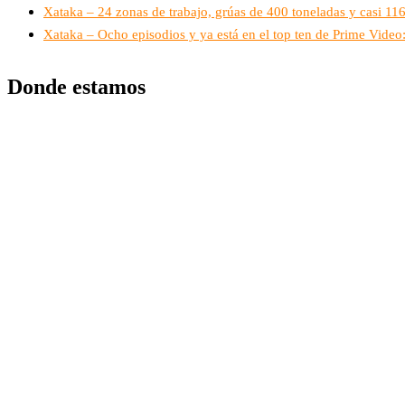
Xataka – 24 zonas de trabajo, grúas de 400 toneladas y casi 1
Xataka – Ocho episodios y ya está en el top ten de Prime Vide
Donde estamos