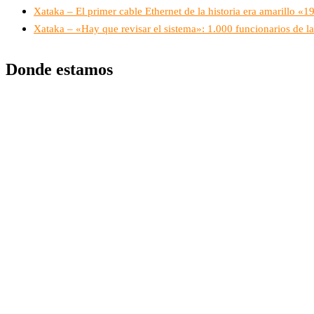
Xataka – El primer cable Ethernet de la historia era amarillo «
Xataka – «Hay que revisar el sistema»: 1.000 funcionarios de l
Donde estamos