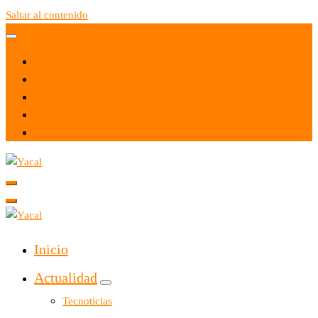
Saltar al contenido
Yacal micro hosting
Yacal micro hosting
Inicio
Actualidad
Tecnoticias