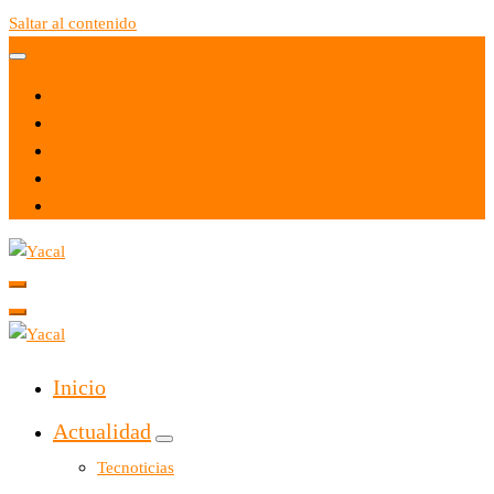
Saltar al contenido
Yacal micro hosting
Yacal micro hosting
Inicio
Actualidad
Tecnoticias