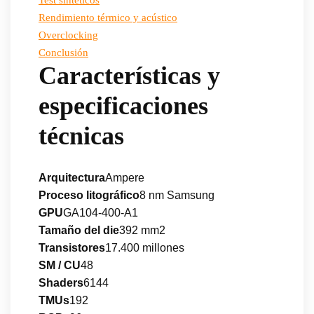
Rendimiento térmico y acústico
Overclocking
Conclusión
Características y
especificaciones
técnicas
Arquitectura
Ampere
Proceso litográfico
8 nm Samsung
GPU
GA104-400-A1
Tamaño del die
392 mm2
Transistores
17.400 millones
SM / CU
48
Shaders
6144
TMUs
192