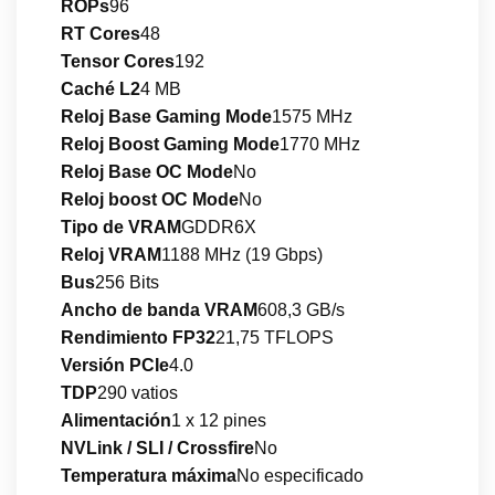
ROPs
96
RT Cores
48
Tensor Cores
192
Caché L2
4 MB
Reloj Base Gaming Mode
1575 MHz
Reloj Boost Gaming Mode
1770 MHz
Reloj Base OC Mode
No
Reloj boost OC Mode
No
Tipo de VRAM
GDDR6X
Reloj VRAM
1188 MHz (19 Gbps)
Bus
256 Bits
Ancho de banda VRAM
608,3 GB/s
Rendimiento FP32
21,75 TFLOPS
Versión PCIe
4.0
TDP
290 vatios
Alimentación
1 x 12 pines
NVLink / SLI / Crossfire
No
Temperatura máxima
No especificado