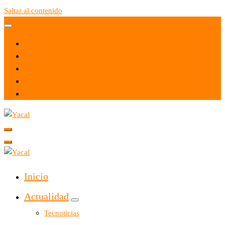
Saltar al contenido
Yacal micro hosting
Yacal micro hosting
Inicio
Actualidad
Tecnoticias