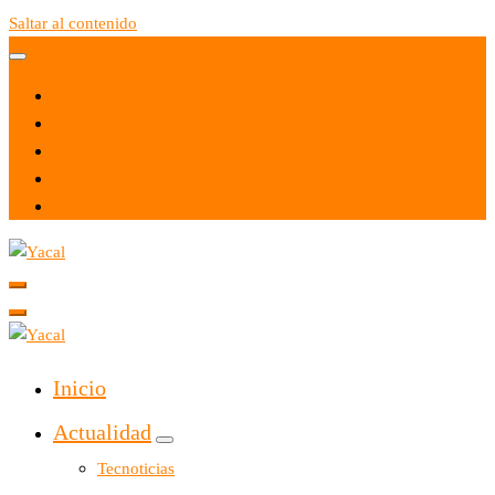
Saltar al contenido
Yacal micro hosting
Yacal micro hosting
Inicio
Actualidad
Tecnoticias