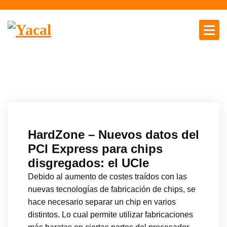
S
a
l
t
Yacal micro hosting
a
r
a
l
c
o
n
HardZone – Nuevos datos del
t
PCI Express para chips
e
disgregados: el UCIe
n
i
Debido al aumento de costes traídos con las
d
nuevas tecnologías de fabricación de chips, se
o
hace necesario separar un chip en varios
distintos. Lo cual permite utilizar fabricaciones