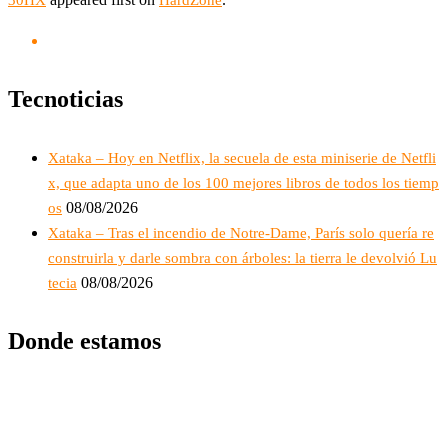
30HX
HardZone
Tecnoticias
Xataka – Hoy en Netflix, la secuela de esta miniserie de Netfli
x, que adapta uno de los 100 mejores libros de todos los tiemp
08/08/2026
os
Xataka – Tras el incendio de Notre-Dame, París solo quería re
construirla y darle sombra con árboles: la tierra le devolvió Lu
08/08/2026
tecia
Donde estamos