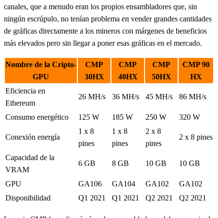
canales, que a menudo eran los propios ensambladores que, sin
ningún escrúpulo, no tenían problema en vender grandes cantidades
de gráficas directamente a los mineros con márgenes de beneficios
más elevados pero sin llegar a poner esas gráficas en el mercado.
Nombre de la Cripto-
CMP
CMP
CMP
CMP 90
GPU
30HX
40HX
50HX
HX
Eficiencia en
26 MH/s
36 MH/s
45 MH/s
86 MH/s
Ethereum
Consumo energético
125 W
185 W
250 W
320 W
1 x 8
1 x 8
2 x 8
Conexión energía
2 x 8 pines
pines
pines
pines
Capacidad de la
6 GB
8 GB
10 GB
10 GB
VRAM
GPU
GA106
GA104
GA102
GA102
Disponibilidad
Q1 2021
Q1 2021
Q2 2021
Q2 2021