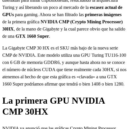
diseñadas para minar criptomonedas, resucitando la arquitectura
Turing y así liberando un poco al mercado de la
escasez actual de
GPUs
para gaming. Ahora se han filtrado las
primeras
imágenes
de la primera gráfica
NVIDIA CMP (Crypto Mining Processor)
30HX
, de la mano de Gigabyte y la cual parece obvio que ha salido
de una
GTX 1660 Super
.
La Gigabyte CMP 30 HX es el SKU más bajo de la nueva serie
CMP de NVIDIA. Este modelo utiliza una GPU Turing TU116-100
con 6 GB de memoria GDDR6, y aunque hasta ahora no se conoce
el número de núcleos CUDA que tiene realmente cada 30HX, si nos
atenemos al hecho de que esta gráfica es «clavada» a una GTX
1660 Super podríamos afirmar que tendrá o bien 1408 o bien 1280.
La primera GPU NVIDIA
CMP 30HX
NVIDIA ya anunció que las gráficas Crypto Mining Processor