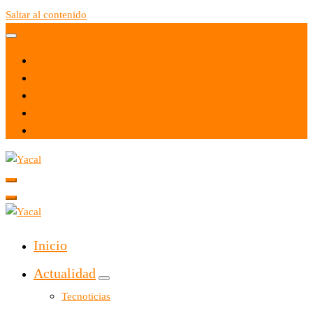
Saltar al contenido
Yacal micro hosting
Yacal micro hosting
Inicio
Actualidad
Tecnoticias