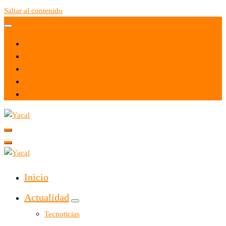
Saltar al contenido
Yacal micro hosting
Yacal micro hosting
Inicio
Actualidad
Tecnoticias