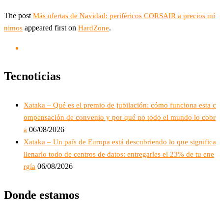
The post
Más ofertas de Navidad: periféricos CORSAIR a precios mí
appeared first on
.
nimos
HardZone
Tecnoticias
Xataka – Qué es el premio de jubilación: cómo funciona esta c
ompensación de convenio y por qué no todo el mundo lo cobr
06/08/2026
a
Xataka – Un país de Europa está descubriendo lo que significa
llenarlo todo de centros de datos: entregarles el 23% de tu ene
06/08/2026
rgía
Donde estamos