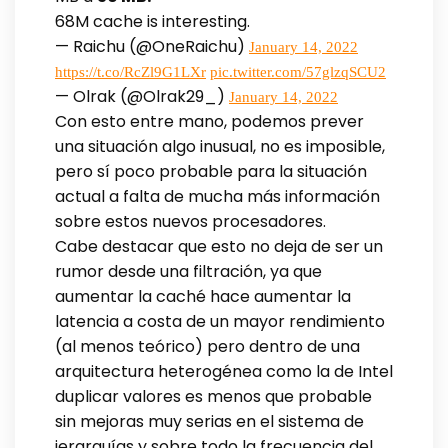
68M cache is interesting.
— Raichu (@OneRaichu)
January 14, 2022
https://t.co/RcZl9G1LXr
pic.twitter.com/57glzqSCU2
— Olrak (@Olrak29_)
January 14, 2022
Con esto entre mano, podemos prever
una situación algo inusual, no es imposible,
pero sí poco probable para la situación
actual a falta de mucha más información
sobre estos nuevos procesadores.
Cabe destacar que esto no deja de ser un
rumor desde una filtración, ya que
aumentar la caché hace aumentar la
latencia a costa de un mayor rendimiento
(al menos teórico) pero dentro de una
arquitectura heterogénea como la de Intel
duplicar valores es menos que probable
sin mejoras muy serias en el sistema de
jerarquías y sobre todo la frecuencia del