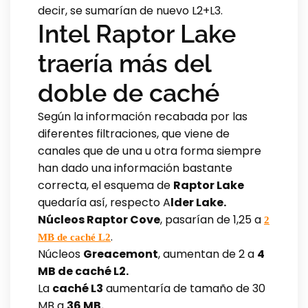
decir, se sumarían de nuevo L2+L3.
Intel Raptor Lake
traería más del
doble de caché
Según la información recabada por las
diferentes filtraciones, que viene de
canales que de una u otra forma siempre
han dado una información bastante
correcta, el esquema de
Raptor Lake
quedaría así, respecto A
lder Lake.
Núcleos Raptor Cove
, pasarían de 1,25 a
2
.
MB de caché L2
Núcleos
Greacemont
, aumentan de 2 a
4
MB de caché L2.
La
caché L3
aumentaría de tamaño de 30
MB a
36 MB.