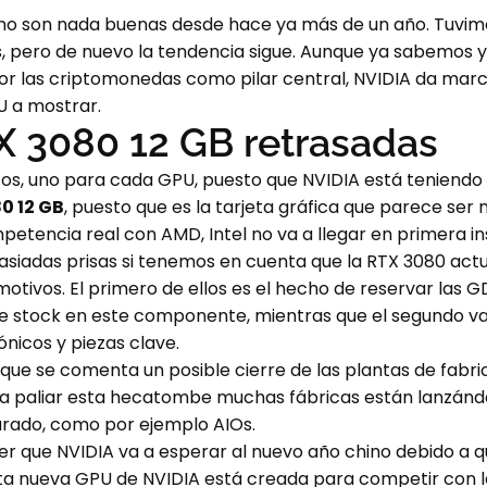
 no son nada buenas desde hace ya más de un año. Tuvimo
s, pero de nuevo la tendencia sigue. Aunque ya sabemos
or las criptomonedas como pilar central, NVIDIA da marc
U a mostrar.
X 3080 12 GB retrasadas
ntos, uno para cada GPU, puesto que NVIDIA está teniendo 
0 12 GB
, puesto que es la tarjeta gráfica que parece ser
mpetencia real con AMD, Intel no va a llegar en primera i
asiadas prisas si tenemos en cuenta que la RTX 3080 act
otivos. El primero de ellos es el hecho de reservar las 
e stock en este componente, mientras que el segundo va
nicos y piezas clave.
 que se comenta un posible cierre de las plantas de fabri
ara paliar esta hecatombe muchas fábricas están lanzán
rado, como por ejemplo AIOs.
ser que NVIDIA va a esperar al nuevo año chino debido a q
a nueva GPU de NVIDIA está creada para competir con la