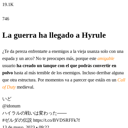
19.1K
746
La guerra ha llegado a Hyrule
¿Te da pereza enfrentarte a enemigos a la vieja usanza solo con una
espada y un arco? No te preocupes más, porque este
amigable
usuario
ha creado un tanque con el que podrás convertir en
polvo
hasta al más temible de los enemigos. Incluso derribar alguna
que otra estructura. Por momentos va a parecer que estáis en un
Call
of Duty
medieval.
いど
@idonum
ハイラルの戦いは変わった───
#ゼルダの伝説 https://t.co/BVDSRFFk7f
13 de mayo, 2023 • 09:22