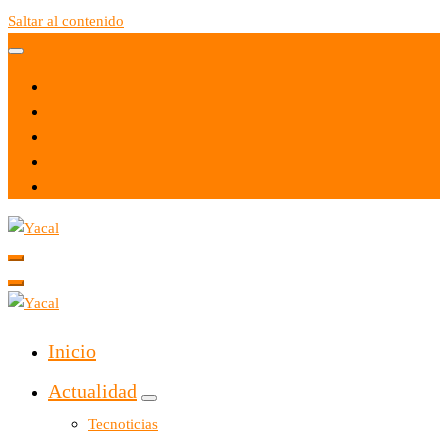
Saltar al contenido
Yacal micro hosting
Yacal micro hosting
Inicio
Actualidad
Tecnoticias