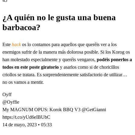
45
¿A quién no le gusta una buena
barbacoa?
Este
hack
os lo contamos para aquellos que queréis ver a los
enemigos sufrir de la manera más dolorosa posible. Si los Korog os
han molestado especialmente y queréis vengaros,
podéis ponerlos a
todos en este poste giratorio
y asarlos como si de choricillos
criollos se tratara. Es sorprendentemente satisfactorio de utilizar…
no os vamos a mentir.
Oyff
@Oyffie
My MAGNUM OPUS: Korok BBQ V3 @GetGianni
https://t.co/yUd6eIBUbC
14 de mayo, 2023 • 05:33