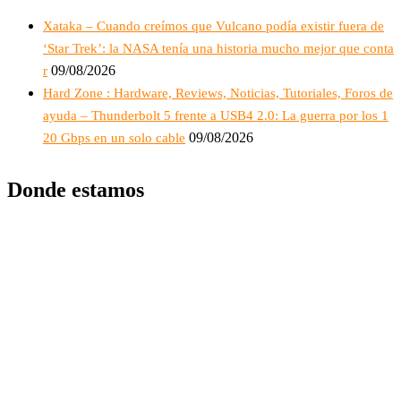
Xataka – Cuando creímos que Vulcano podía existir fuera de
‘Star Trek’: la NASA tenía una historia mucho mejor que conta
09/08/2026
r
Hard Zone : Hardware, Reviews, Noticias, Tutoriales, Foros de
ayuda – Thunderbolt 5 frente a USB4 2.0: La guerra por los 1
09/08/2026
20 Gbps en un solo cable
Donde estamos