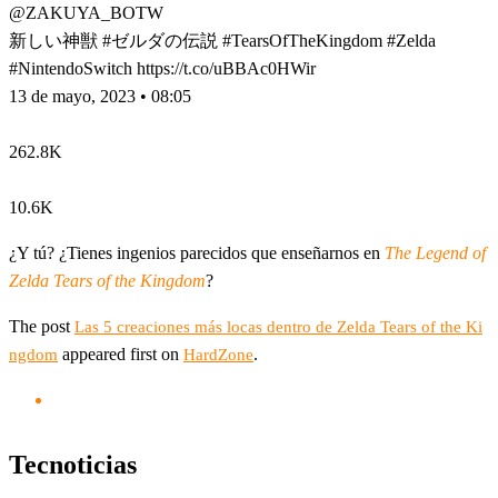
@ZAKUYA_BOTW
新しい神獣 #ゼルダの伝説 #TearsOfTheKingdom #Zelda
#NintendoSwitch https://t.co/uBBAc0HWir
13 de mayo, 2023 • 08:05
262.8K
10.6K
¿Y tú? ¿Tienes ingenios parecidos que enseñarnos en
The Legend of
Zelda Tears of the Kingdom
?
The post
Las 5 creaciones más locas dentro de Zelda Tears of the Ki
appeared first on
.
ngdom
HardZone
Tecnoticias